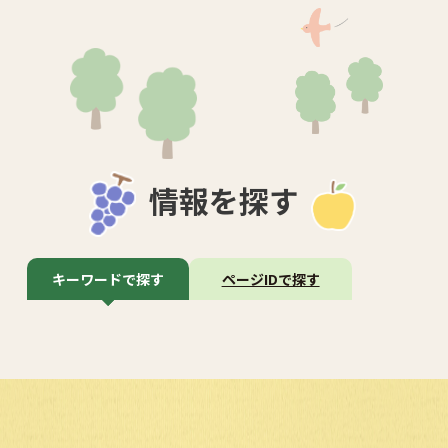
情報を探す
キーワードで探す
ページIDで探す
サ
イ
ト
内
検
索