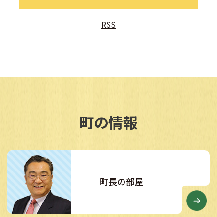
2026年07月29日
RSS
支援センターだより 8月号
2026年07月28日
BS11「報道ライブインサイドOUT」で美咲町が取
り上げられました
2026年07月17日
町の情報
夏休み限定！中学生・義務教育学校後期課程対象ワ
ンコインバス
町長の部屋