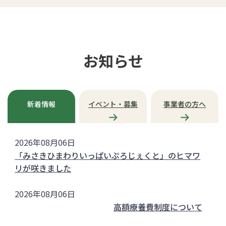
ド
を
停
止
お知らせ
新着情報
イベント・募集
事業者の方へ
新
2026年08月06日
着
「みさきひまわりいっぱいぷろじぇくと」のヒマワ
情
リが咲きました
報
2026年08月06日
高額療養費制度について