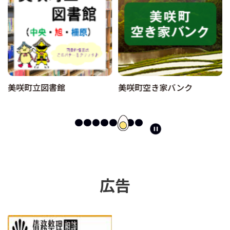
美咲町立図書館
美咲町空き家バンク
ス
ラ
イ
ド
を
停
広告
止