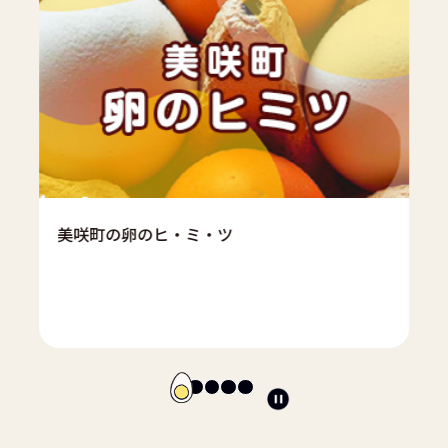
美咲町の卵のヒ・ミ・ツ
ス
ラ
イ