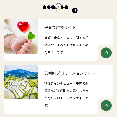
ス
ラ
イ
ド
子育て応援サイト
を
停
妊娠・出産・子育てに関する手
止
続きや、イベント情報をまとめ
たサイトです。
美咲町プロモーションサイト
移住者インタビューや子育て支
援策など美咲町での暮らしをま
とめたプロモーションサイトで
す。