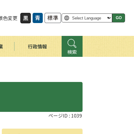
景色変更
GO
業
行政情報
検索
ページID :
1039