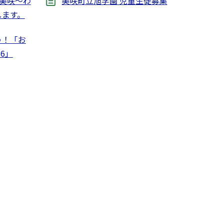
N美咲～わ
美咲町立旭学園 児童生徒募集
します。
う！「お
6」