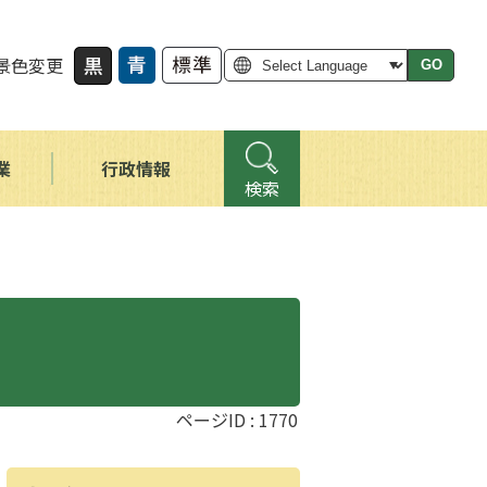
景色変更
GO
業
行政情報
検索
ページID :
1770