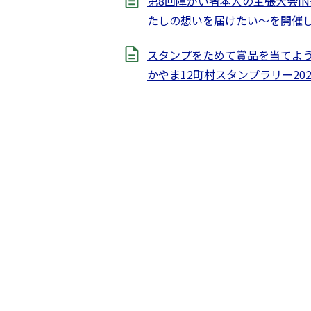
第8回障がい者本人の主張大会I
たしの想いを届けたい～を開催
スタンプをためて賞品を当てよ
かやま12町村スタンプラリー202