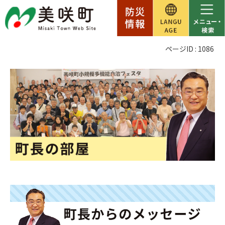
ページID :
1086
町
長
の
部
屋