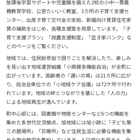
放課後学習サポートや児童館を備えた2校の小中一貫義
務教育学校、公営たいいく教室、3カ所の子育て支援セ
ンター、出産子育て交付金の支給、新婚向け賃貸住宅家
賃の補助をはじめ、各種支援策を用意しています。「子
育て支援プラン」「就農支援制度」「空き家バンク」な
どのページをご覧ください。
地域では、住民総参加で困りごとを解決したり、楽しみ
を見い出す地域運営組織「小規模多機能自治」が全町に
広がっています。高齢者の「通いの場」は21カ所に広が
り、自治会単位での「小地域ケア会議」は72ケ所で行わ
れています。地域の絆とつながりを基にした「人の力」
による地域再生が進んでいます。
町中心部には、図書館や物産センターなど6つの機能を
集めた多世代交流拠点、旭地域には旭小跡に「子ども第
三の居場所」「診療所」など住民生活に必要な機能を集
めた複合施設を集約しています。人口減少を見すえ、全