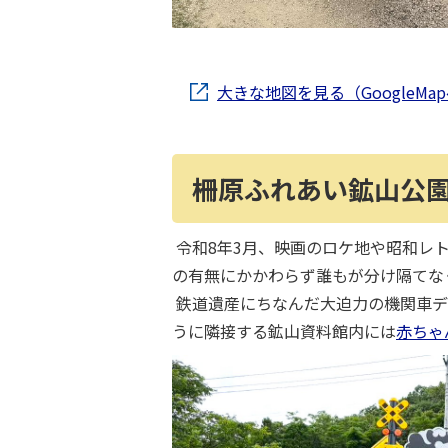
大きな地図を見る（GoogleMa
柵原ふれあい鉱山公
令和8年3月、映画のロケ地や昭和レ
の有無にかかわらず誰もが分け隔てな
鉄道遺産にちなんだ大迫力の機関車デ
うに隣接する鉱山資料館内には
赤ちゃ