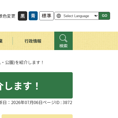
景色変更
GO
業
行政情報
検索
具・公園)を紹介します！
介します！
新日：2026年07月06日
ページID :
3872