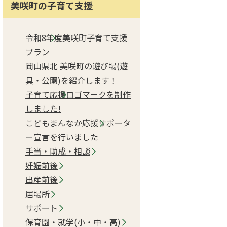
美咲町の子育て支援
令和8年度美咲町子育て支援
プラン
岡山県北 美咲町の遊び場(遊
具・公園)を紹介します！
子育て応援ロゴマークを制作
しました!
こどもまんなか応援サポータ
ー宣言を行いました
手当・助成・相談
妊娠前後
出産前後
居場所
サポート
保育園・就学(小・中・高)