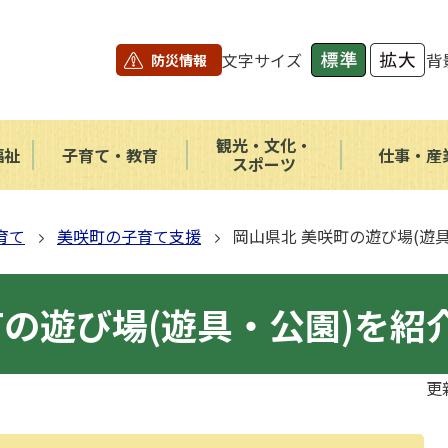
文字サイズ
背
防災情報
観光・文化・
福祉
子育て・教育
仕事・産
スポーツ
育て
美咲町の子育て支援
岡山県北 美咲町の遊び場(遊
町の遊び場(遊具・公園)を紹
更