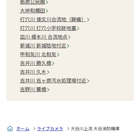
栃原公民館
大垪和棚田
打穴川 倭文川合流地（錦織）
打穴川 打穴小学校跡地裏
皿川 榎本川 合流地点
新城川 新城陰地付近
甲和気川 北和気
吉井川 勝久橋
吉井川 久木
吉井川 吉ヶ原汚水処理場付近
吉野川 鷺橋
ホーム
ライブカメラ
大谷川上流 大谷消防機庫