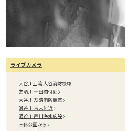
ライブカメラ
大谷川上流 大谷消防機庫
友清川 干田橋付近
大谷川 友清消防機庫
通谷川 吉末付近
通谷川 西川浄水施設
三休公園から