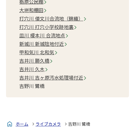
栃原公民館
大垪和棚田
打穴川 倭文川合流地（錦織）
打穴川 打穴小学校跡地裏
皿川 榎本川 合流地点
新城川 新城陰地付近
甲和気川 北和気
吉井川 勝久橋
吉井川 久木
吉井川 吉ヶ原汚水処理場付近
吉野川 鷺橋
ホーム
ライブカメラ
吉野川 鷺橋