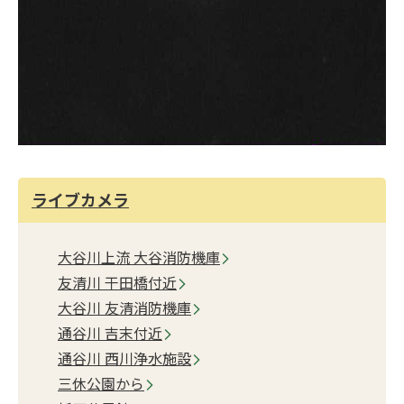
ライブカメラ
大谷川上流 大谷消防機庫
友清川 干田橋付近
大谷川 友清消防機庫
通谷川 吉末付近
通谷川 西川浄水施設
三休公園から