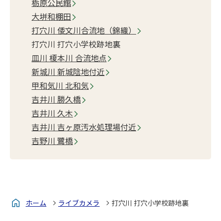
栃原公民館
大垪和棚田
打穴川 倭文川合流地（錦織）
打穴川 打穴小学校跡地裏
皿川 榎本川 合流地点
新城川 新城陰地付近
甲和気川 北和気
吉井川 勝久橋
吉井川 久木
吉井川 吉ヶ原汚水処理場付近
吉野川 鷺橋
ホーム
ライブカメラ
打穴川 打穴小学校跡地裏