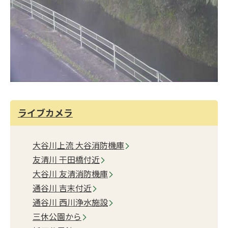
ライブカメラ
大谷川上流 大谷消防機庫
友清川 干田橋付近
大谷川 友清消防機庫
通谷川 吉末付近
通谷川 西川浄水施設
三休公園から