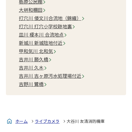
栃原公民館
大垪和棚田
打穴川 倭文川合流地（錦織）
打穴川 打穴小学校跡地裏
皿川 榎本川 合流地点
新城川 新城陰地付近
甲和気川 北和気
吉井川 勝久橋
吉井川 久木
吉井川 吉ヶ原汚水処理場付近
吉野川 鷺橋
ホーム
ライブカメラ
大谷川 友清消防機庫