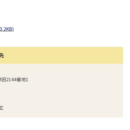
2KB)
先
原田2144番地1
せ