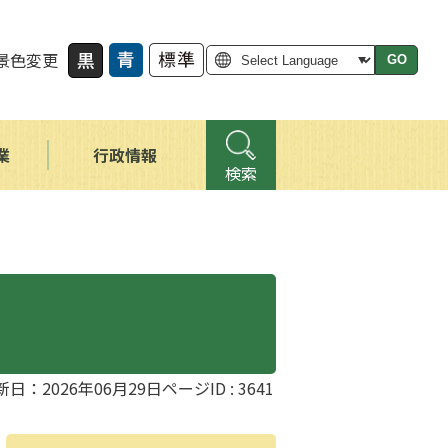
景色変更
GO
業
行政情報
検索
新日：2026年06月29日
ページID :
3641