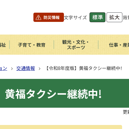
文字サイズ
背
防災情報
観光・文化・
福祉
子育て・教育
仕事・産
スポーツ
ョン
交通情報
【令和8年度版】黄福タクシー継続中!
】黄福タクシー継続中!
更