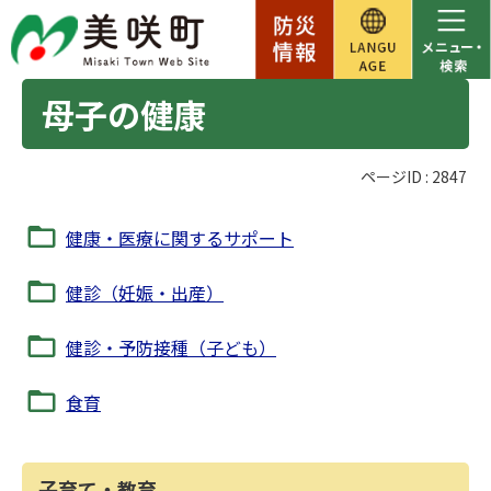
母子の健康
ページID :
2847
健康・医療に関するサポート
健診（妊娠・出産）
健診・予防接種（子ども）
食育
子育て・教育