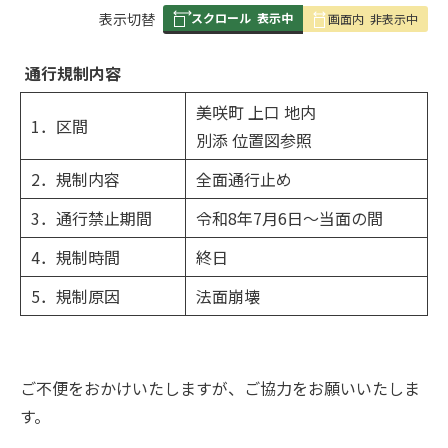
スクロール
表示中
表
表示切替
画面内
非表示中
組
み
通行規制内容
の
美咲町 上口 地内
1．区間
別添 位置図参照
2．規制内容
全面通行止め
3．通行禁止期間
令和8年7月6日～当面の間
4．規制時間
終日
5．規制原因
法面崩壊
ご不便をおかけいたしますが、ご協力をお願いいたしま
す。