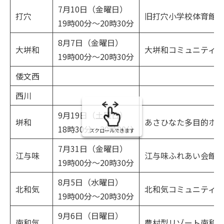
7月10日（金曜日）
打穴
旧打穴小学校体育館
19時00分～20時30分
8月7日（金曜日）
大垪和
大垪和コミュニティ
19時00分～20時30分
倭文西
西川
9月19日（土曜日）
垪和
あさひなた多目的ホ
18時30分～20時00分
スクロールできます
7月31日（金曜日）
江与味
江与味ふれあい会館
19時00分～20時30分
8月5日（水曜日）
北和気
北和気コミュニティ
19時00分～20時30分
9月6日（日曜日）
南和気
農村型リゾート南和