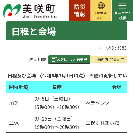
日程と会場
ページID :
3983
スクロール
表示中
表
表示切替
画面内
非表示中
組
み
日程及び会場 （令和8年7月1日時点） ※随時更新していき
の
開催地域
日時
会場
9月5日（土曜日）
加美
林業センター
17時00分～18時30分
9月25日（金曜日）
三保
三保ふれあい館
19時00分～20時30分