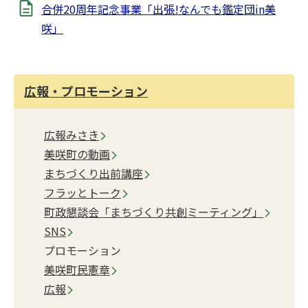
合併20周年記念事業「出張!なんでも鑑定団in美
咲」
広報・プロモーション
広報みさき
美咲町の動画
まちづくり出前講座
フラッとトーク
町政懇談会「まちづくり共創ミーティング」
SNS
プロモーション
美咲町民憲章
広報