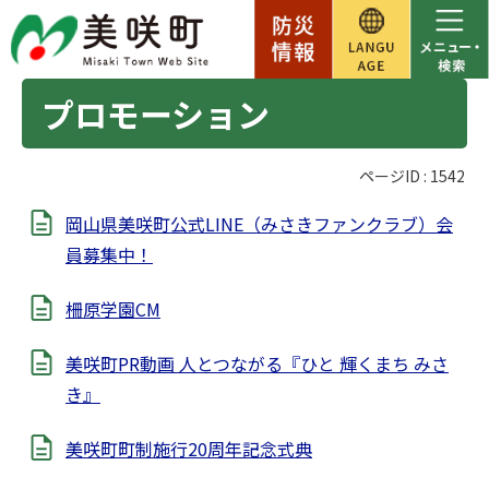
プロモーション
ページID :
1542
岡山県美咲町公式LINE（みさきファンクラブ）会
員募集中！
柵原学園CM
美咲町PR動画 人とつながる『ひと 輝くまち みさ
き』
美咲町町制施行20周年記念式典